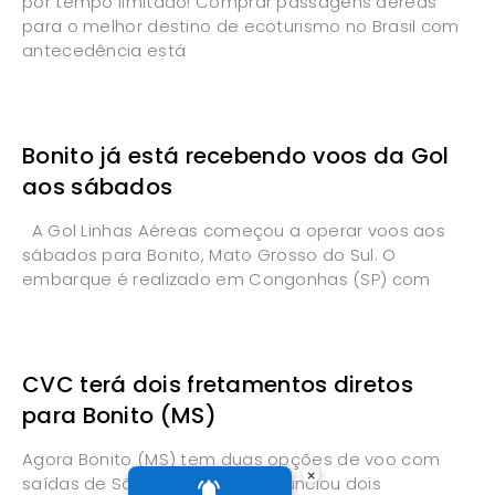
por tempo limitado! Comprar passagens aéreas
para o melhor destino de ecoturismo no Brasil com
antecedência está
Bonito já está recebendo voos da Gol
aos sábados
A Gol Linhas Aéreas começou a operar voos aos
sábados para Bonito, Mato Grosso do Sul. O
embarque é realizado em Congonhas (SP) com
CVC terá dois fretamentos diretos
para Bonito (MS)
Agora Bonito (MS) tem duas opções de voo com
×
saídas de São Paulo. A CVC anunciou dois