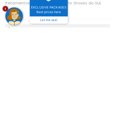
fretamentos para Bonito, no Mato Grosso do Sul,
EXCLUSIVE PACKAGES
1
Best prices here
Let me see!
POSTS RECENTES
Festival de Inverno de Bonito (MS) 2025: Viva cultura e
natureza no mesmo lugar!
Festival de Inverno de Bonito 2024: Conheça as
atrações!
Descubra a melhor época para visitar Bonito, MS
Baixa Temporada especial em Bonito (MS)
Imasul autoriza reabertura da trilha da Gruta do Lago
Azul em Bonito
Bonito se torna um dos 4 destinos turísticos mais
seguros do mundo
CATEGORIAS
ACÕES
(47)
AGENCIAS DE VIAGEM
(10)
ATRATUR
(16)