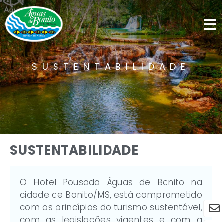
SUSTENTABILIDADE
SUSTENTABILIDADE
O Hotel Pousada Águas de Bonito na
cidade de Bonito/MS, está comprometido
com os princípios do turismo sustentável,
com as legislações vigentes e com a