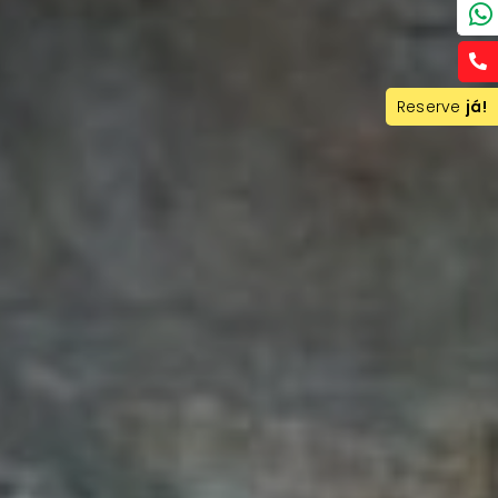
Reserve
já!