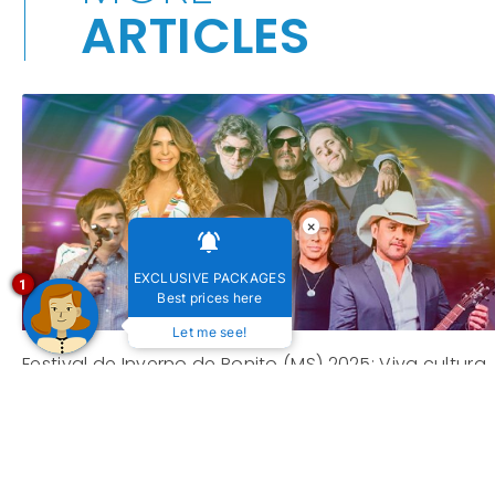
ARTICLES
×
EXCLUSIVE PACKAGES
1
Best prices here
Let me see!
Festival de Inverno de Bonito (MS) 2025: Viva cultura
e natureza no mesmo lugar!
19 de julho de 2025