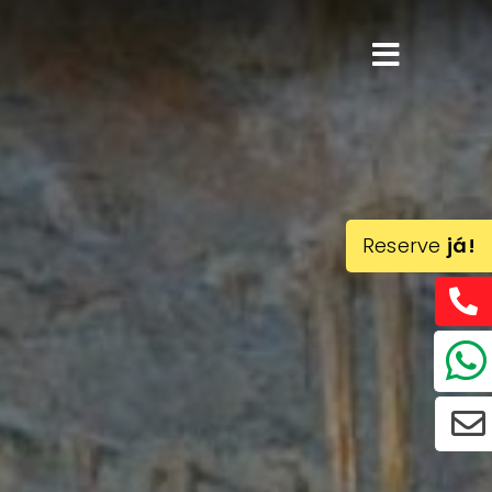
Reserve
já!