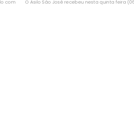
ado com
O Asilo São José recebeu nesta quinta feira (0
antil do
doação de toalhas de banho e lençóis, feitas 
Hotel Pousada Águas de Bonito. A
r
1
2
3
4
Próximo »