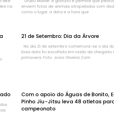
á Bike
‘Urubu Mobile’ é gratuito e permite que pesso
Bike na
enviem fotos de animais atropelados com da
como o lugar, a data e a hora que
da
21 de Setembro: Dia da Árvore
No dia 21 de setembro comemora-se o dia da
Essa data foi escolhida em razão da chegada 
primavera. Foto: Joeci Oliveira Com
io
z
rado
Com o apoio do Águas de Bonito, 
Pinho Jiu-Jitsu leva 48 atletas par
 dos
campeonato
ais