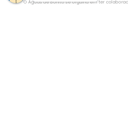
O Águas de Bonito se orgulha em ter colabor
a aquisição de brinquedos para o parquinho inf
Instituto Família Legal! Mais do que
« Anterio