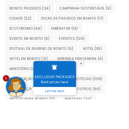
BONITO PASSEIOS
(24)
CAMPANHA SUSTENTÁVEL
(9)
CIDADE
(32)
DICAS DE PASSEIOS EM BONITO
(17)
ECOTURISMO
(64)
EMBRATUR
(19)
EVENTO EM BONITO
(9)
EVENTOS
(126)
FESTIVAL DE INVERNO DE BONITO
(9)
HOTEL
(115)
HOTEL EM BONITO
(21)
MERENDA PANTANEIRA
(9)
×
MINISTÉRIO DO TURISMO
(15)
EXCLUSIVE PACKAGES
MOBILIZAÇÃO SUSTENTÁVEL
(9)
NOTÍCIAS
(309)
1
Best prices here
OBSERVAÇÃO DE PÁSSAROS
(18)
OUTROS
(66)
Let me see!
PACOTE PARA BONITO
(17)
PANTANAL
(24)
PASSEIOS EM BONITO
(102)
PROMOÇÃO BONITO MS
(11)
PROMOÇÃO PARA BONITO
(11)
PROMOÇÕES
(31)