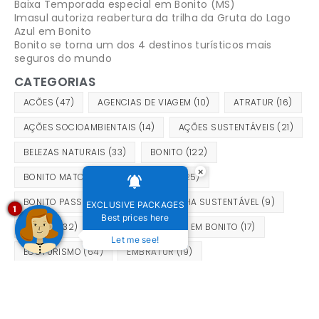
Baixa Temporada especial em Bonito (MS)
Imasul autoriza reabertura da trilha da Gruta do Lago
Azul em Bonito
Bonito se torna um dos 4 destinos turísticos mais
seguros do mundo
CATEGORIAS
ACÕES
(47)
AGENCIAS DE VIAGEM
(10)
ATRATUR
(16)
AÇÕES SOCIOAMBIENTAIS
(14)
AÇÕES SUSTENTÁVEIS
(21)
BELEZAS NATURAIS
(33)
BONITO
(122)
×
BONITO MATO
(21)
BONITO MS
(125)
BONITO PASSEIOS
(24)
CAMPANHA SUSTENTÁVEL
(9)
EXCLUSIVE PACKAGES
1
Best prices here
CIDADE
(32)
DICAS DE PASSEIOS EM BONITO
(17)
Let me see!
ECOTURISMO
(64)
EMBRATUR
(19)
EVENTO EM BONITO
(9)
EVENTOS
(126)
FESTIVAL DE INVERNO DE BONITO
(9)
HOTEL
(115)