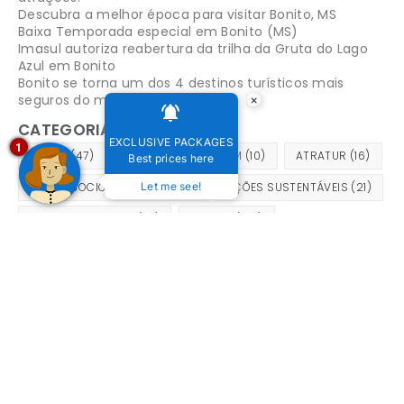
Descubra a melhor época para visitar Bonito, MS
Baixa Temporada especial em Bonito (MS)
Imasul autoriza reabertura da trilha da Gruta do Lago
Azul em Bonito
Bonito se torna um dos 4 destinos turísticos mais
seguros do mundo
×
CATEGORIAS
EXCLUSIVE PACKAGES
1
ACÕES
(47)
AGENCIAS DE VIAGEM
(10)
ATRATUR
(16)
Best prices here
AÇÕES SOCIOAMBIENTAIS
Let me see!
(14)
AÇÕES SUSTENTÁVEIS
(21)
BELEZAS NATURAIS
(33)
BONITO
(122)
BONITO MATO
(21)
BONITO MS
(125)
BONITO PASSEIOS
(24)
CAMPANHA SUSTENTÁVEL
(9)
CIDADE
(32)
DICAS DE PASSEIOS EM BONITO
(17)
ECOTURISMO
(64)
EMBRATUR
(19)
EVENTO EM BONITO
(9)
EVENTOS
(126)