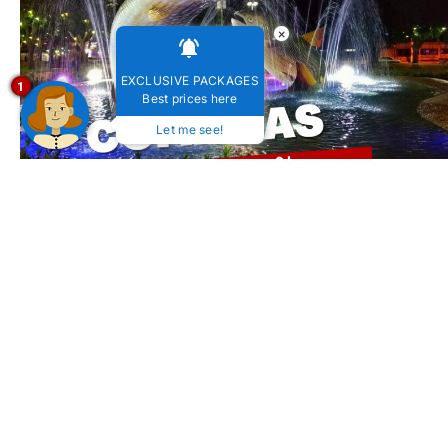
×
EXCLUSIVE PACKAGES
1
Best prices here
Let me see!
Festival de Inverno de Bonito 2024: Conheça as
atrações!
16 de abril de 2024