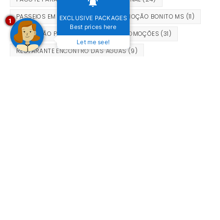
PASSEIOS EM BONITO
(102)
PROMOÇÃO BONITO MS
(11)
EXCLUSIVE PACKAGES
1
Best prices here
PROMOÇÃO PARA BONITO
(11)
PROMOÇÕES
(31)
Let me see!
RESTARANTE ENCONTRO DAS ÁGUAS
(9)
RESTAURANTE
(15)
RESTAURANTES EM BONITO
(9)
RIO DA PRATA
(8)
SUSTENTABILIDADE
(23)
TURISMO
(25)
TURISMO SUSTENTÁVEL
(37)
UNCATEGORIZED
(41)
VIAGEM
(13)
VIAGEM A BONITO RELATOS
(12)
VIAGEM BONITO
(16)
VIAGEM PARA BONITO
(34)
VOO PARA BONITO
(9)
ARQUIVO