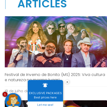
ARTICLES
Festival de Inverno de Bonito (MS) 2025: Viva cultura
e natureza no mesmo lugar!
×
19 de julho de 2025
EXCLUSIVE PACKAGES
1
Best prices here
Let me see!