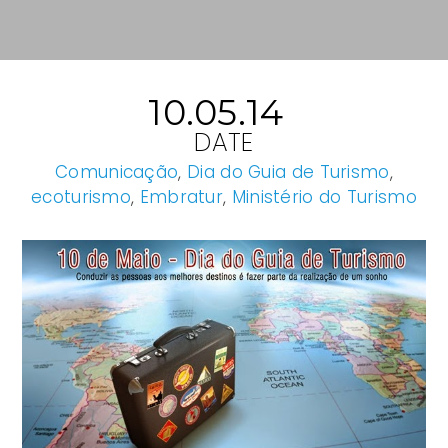
10.05.14
DATE
Comunicação
,
Dia do Guia de Turismo
,
ecoturismo
,
Embratur
,
Ministério do Turismo