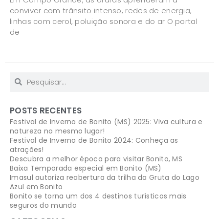
conviver com trânsito intenso, redes de energia,
linhas com cerol, poluição sonora e do ar O portal
de
POSTS RECENTES
Festival de Inverno de Bonito (MS) 2025: Viva cultura e
natureza no mesmo lugar!
Festival de Inverno de Bonito 2024: Conheça as
atrações!
Descubra a melhor época para visitar Bonito, MS
Baixa Temporada especial em Bonito (MS)
Imasul autoriza reabertura da trilha da Gruta do Lago
Azul em Bonito
Bonito se torna um dos 4 destinos turísticos mais
seguros do mundo