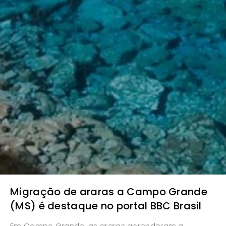
Migração de araras a Campo Grande
(MS) é destaque no portal BBC Brasil
Em Campo Grande, as araras aprenderam a