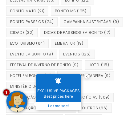
BELEZAS NATURAIS
(33)
BONITO
(122)
BONITO MATO
(21)
BONITO MS
(125)
BONITO PASSEIOS
(24)
CAMPANHA SUSTENTÁVEL
(9)
CIDADE
(32)
DICAS DE PASSEIOS EM BONITO
(17)
ECOTURISMO
(64)
EMBRATUR
(19)
EVENTO EM BONITO
(9)
EVENTOS
(126)
FESTIVAL DE INVERNO DE BONITO
(9)
HOTEL
(115)
HOTEL EM BONITO
(21)
MERENDA PANTANEIRA
(9)
×
MINISTÉRIO DO TURISMO
(15)
EXCLUSIVE PACKAGES
1
Best prices here
MOBILIZAÇÃO SUSTENTÁVEL
(9)
NOTÍCIAS
(309)
Let me see!
OBSERVAÇÃO DE PÁSSAROS
(18)
OUTROS
(66)
PACOTE PARA BONITO
(17)
PANTANAL
(24)
PASSEIOS EM BONITO
(102)
PROMOÇÃO BONITO MS
(11)