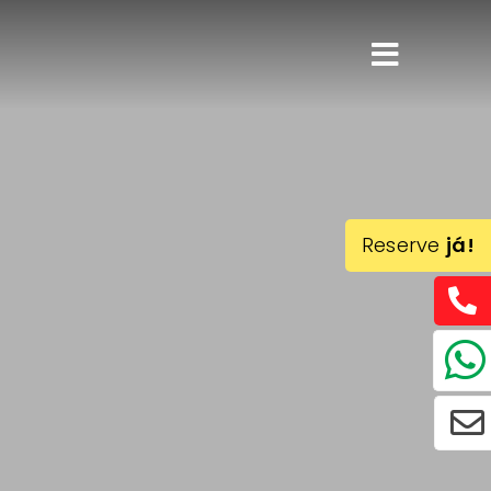
Reserve
já!