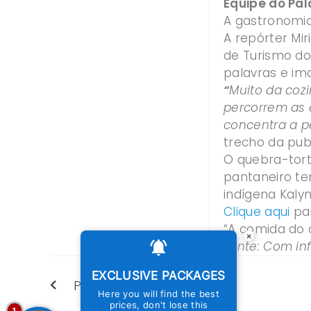
Equipe do Pa
A gastronomia
A repórter Mi
de Turismo do
palavras e im
“
Muito da cozi
percorrem as 
concentra a p
trecho da pub
O quebra-tort
pantaneiro te
indígena Kaly
Clique aqui
par
“A comida do c
×
Fonte: Com in
EXCLUSIVE PACKAGES
PREVIOUS
Here you will find the best
prices, don't lose this
1