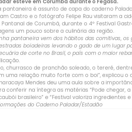
ladar esteve em Corumbá durante o Fegasa.
 pantaneira é assunto de capa do caderno Paladar 
riam Castro e o fotógrafo Felipe Rau visitaram a c
 Pantanal de Corumbá, durante o 4º Festival Gas
agens um pouco sobre a culinária da região.
nha pantaneira vem dos hábitos das comitivas, os 
estradas boiadeiras levando o gado de um lugar pa
ecuária de corte no Brasil, o país com o maior r
licação.
o, churrasco de pranchão soleado, o tereré, dentr
m uma relação muito forte com o boi”, explicou o 
maracaya Mendes deu uma aula sobre a importânc
a conferir na íntegra as matérias “Pode chegar, a
aubói brasileiro” e “Festival valoriza ingredientes e
formações do Caderno Paladar/Estadão