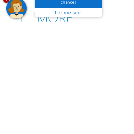
chance!
MORE
Let me see!
ARTICLES
Festival de Inverno de Bonito (MS)
Festival
2025: Viva cultura e natureza no
Conheça
mesmo lugar!