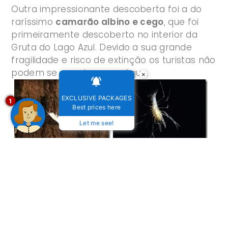
Outra impressionante descoberta foi a do
raríssimo
camarão albino e cego
, que foi
primeiramente descoberto no interior da
Gruta do Lago Azul. Devido a sua grande
fragilidade e risco de extinção os turistas não
podem se quer tocar na água.
×
EXCLUSIVE PACKAGES
1
Best prices here
Let me see!
Não é por acaso que a Gruta do Lago Azul é
considerada Monumento Natural. O
tombamento feito em 1978 pelo
Iphan
(
Instituto do Patrimônio Histórico e Artístico
Nacional
).
A cidade de Bonito além de linda, esconde