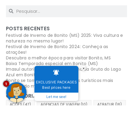
POSTS RECENTES
Festival de Inverno de Bonito (MS) 2025: Viva cultura e
natureza no mesmo lugar!
Festival de Inverno de Bonito 2024: Conheça as
atrações!
Descubra a melhor época para visitar Bonito, MS
Baixa Temporada especial em Bonito (MS)
×
Imasul autoriza reabertura da trilha da Gruta do Lago
Azul em Bonito
Bonito se torna um dos 4 destinos turísticos mais
EXCLUSIVE PACKAGES
1
seguros do mundo
Best prices here
CATEGORIAS
Let me see!
ACÕES
(47)
AGENCIAS DE VIAGEM
(10)
ATRATUR
(16)
AÇÕES SOCIOAMBIENTAIS
(14)
AÇÕES SUSTENTÁVEIS
(21)
BELEZAS NATURAIS
(33)
BONITO
(122)