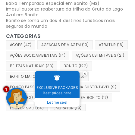
Baixa Temporada especial em Bonito (MS)
Imasul autoriza reabertura da trilha da Gruta do Lago
Azul em Bonito
Bonito se torna um dos 4 destinos turísticos mais
seguros do mundo
CATEGORIAS
ACÕES
(47)
AGENCIAS DE VIAGEM
(10)
ATRATUR
(16)
AÇÕES SOCIOAMBIENTAIS
(14)
AÇÕES SUSTENTÁVEIS
(21)
BELEZAS NATURAIS
(33)
BONITO
(122)
×
BONITO MATO
(21)
BONITO MS
(125)
BONITO PASSEIOS
(24)
CAMPANHA SUSTENTÁVEL
(9)
EXCLUSIVE PACKAGES
1
Best prices here
CIDADE
(32)
DICAS DE PASSEIOS EM BONITO
(17)
Let me see!
ECOTURISMO
(64)
EMBRATUR
(19)
EVENTO EM BONITO
(9)
EVENTOS
(126)
FESTIVAL DE INVERNO DE BONITO
(9)
HOTEL
(115)