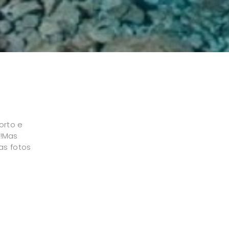
orto e
!Mas
as fotos