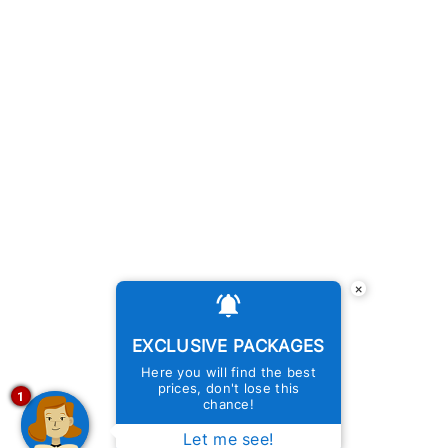
×
EXCLUSIVE PACKAGES
Here you will find the best
prices, don't lose this
1
chance!
Let me see!