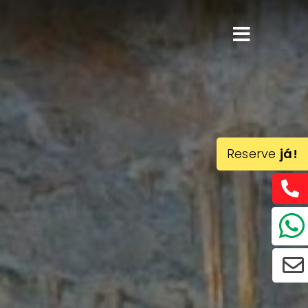
Reserve
já!