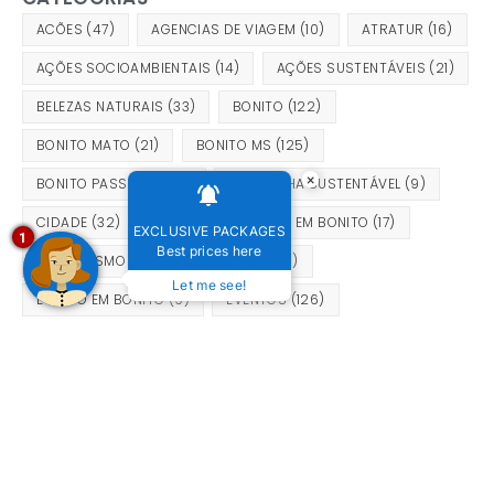
ACÕES
(47)
AGENCIAS DE VIAGEM
(10)
ATRATUR
(16)
AÇÕES SOCIOAMBIENTAIS
(14)
AÇÕES SUSTENTÁVEIS
(21)
BELEZAS NATURAIS
(33)
BONITO
(122)
BONITO MATO
(21)
BONITO MS
(125)
×
BONITO PASSEIOS
(24)
CAMPANHA SUSTENTÁVEL
(9)
CIDADE
(32)
DICAS DE PASSEIOS EM BONITO
(17)
EXCLUSIVE PACKAGES
1
Best prices here
ECOTURISMO
(64)
EMBRATUR
(19)
Let me see!
EVENTO EM BONITO
(9)
EVENTOS
(126)
FESTIVAL DE INVERNO DE BONITO
(9)
HOTEL
(115)
HOTEL EM BONITO
(21)
MERENDA PANTANEIRA
(9)
MINISTÉRIO DO TURISMO
(15)
MOBILIZAÇÃO SUSTENTÁVEL
(9)
NOTÍCIAS
(309)
OBSERVAÇÃO DE PÁSSAROS
(18)
OUTROS
(66)