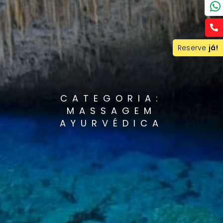
Reserve
já!
CATEGORIA:
MASSAGEM
AYURVÉDICA