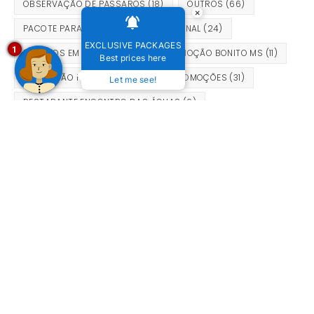
OBSERVAÇÃO DE PÁSSAROS
(18)
OUTROS
(66)
×
PACOTE PARA BONITO
(17)
PANTANAL
(24)
EXCLUSIVE PACKAGES
1
PASSEIOS EM BONITO
(102)
PROMOÇÃO BONITO MS
(11)
Best prices here
PROMOÇÃO PARA BONITO
(11)
PROMOÇÕES
(31)
Let me see!
RESTARANTE ENCONTRO DAS ÁGUAS
(9)
RESTAURANTE
(15)
RESTAURANTES EM BONITO
(9)
RIO DA PRATA
(8)
SUSTENTABILIDADE
(23)
TURISMO
(25)
TURISMO SUSTENTÁVEL
(37)
UNCATEGORIZED
(41)
VIAGEM
(13)
VIAGEM A BONITO RELATOS
(12)
VIAGEM BONITO
(16)
VIAGEM PARA BONITO
(34)
VOO PARA BONITO
(9)
ARQUIVO