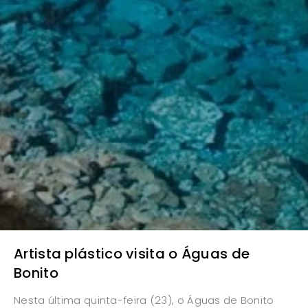
Artista plástico visita o Águas de
Bonito
Nesta última quinta-feira (23), o Águas de Bonito