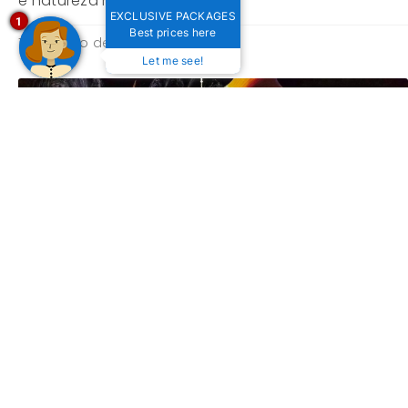
e natureza no mesmo lugar!
EXCLUSIVE PACKAGES
1
Best prices here
19 de julho de 2025
Let me see!
Festival de Inverno de Bonito 2024: Conheça as
atrações!
16 de abril de 2024