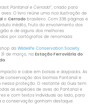
rasil: Pantanal e Cerrado
”, criado para
ves. O livro reúne uma rica ilustração de
al
e
Cerrado
brasileiro. Com 336 páginas e
duto inédito, fruto do envolvimento dos
egião e de alguns dos melhores
liados por cartógrafos de renomada
kshop da
Wildelife Conservation Society
 31 de março, na
Estação Ferroviária do
da
.
 compacto e cabe em bolsas e daypacks. As
de conservação dos biomas Pantanal e
m nessa proteção. O restante do Guia tem
todas as espécies de aves do Pantanal e
es e com textos individuais ao lado, para
ara a conservação ganham destaque.