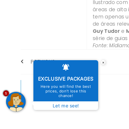
Ilustrado com
áreas de alta
tem apenas um
de áreas relev
Guy Tudor
e
M
série de guias
Fonte: Mídiam
PREVIOUS
×
EXCLUSIVE PACKAGES
MORE
Here you will find the best
prices, don't lose this
1
chance!
ARTICLES
Let me see!