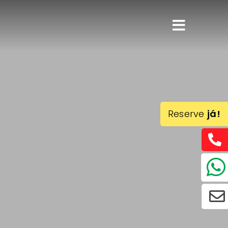
Reserve
já!