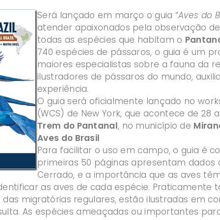
Será lançado em março o guia “
Aves do B
atender apaixonados pela observação de a
todas as espécies que habitam o
Pantan
740 espécies de pássaros, o guia é um pro
maiores especialistas sobre a fauna da r
ilustradores de pássaros do mundo, auxi
experiência.
O guia será oficialmente lançado no wor
(WCS) de New York, que acontece de 28 a
Trem do Pantanal
, no município de
Miran
Aves do Brasil
Para facilitar o uso em campo, o guia é
primeiras 50 páginas apresentam dados 
Cerrado, e a importância que as aves tê
dentificar as aves de cada espécie. Praticamente 
das migratórias regulares, estão ilustradas em cor
onsulta. As espécies ameaçadas ou importantes p