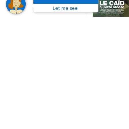
Let me see!
Os dois exempl
www.terre-sa
e
www.terre-sau
PREVIOUS
MORE
ARTICLES