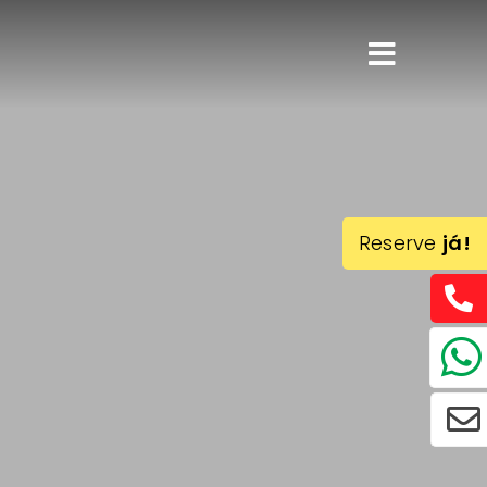
Reserve
já!