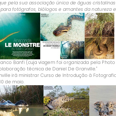
ue pela sua associação única de águas cristalinas 
r para fotógrafos, biólogos e amantes da natureza 
anco Banfi (cuja viagem foi organizada pela Photo 
laboração técnica de Daniel De Granville."
ville irá ministrar Curso de Introdução à Fotograf
10 de maio.