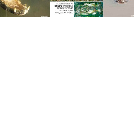
ares estão disponíveis online:
uvage.com/le-magazine/mars-2012
/. (jacarés – p
vage.com/le-magazine/juillet-2012/
. (sucuris – pá