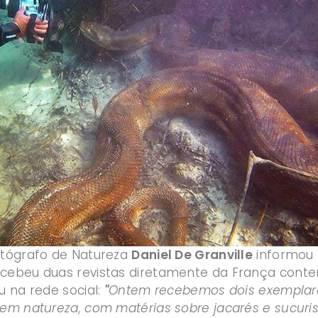
otógrafo de Natureza
Daniel De Granville
informou 
cebeu duas revistas diretamente da França conten
u na rede social:
"
Ontem recebemos dois exemplares
 em natureza, com matérias sobre jacarés e sucuris