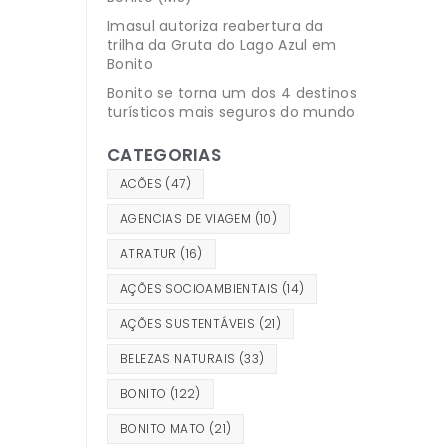
Imasul autoriza reabertura da
trilha da Gruta do Lago Azul em
Bonito
Bonito se torna um dos 4 destinos
turísticos mais seguros do mundo
CATEGORIAS
ACÕES
(47)
AGENCIAS DE VIAGEM
(10)
ATRATUR
(16)
AÇÕES SOCIOAMBIENTAIS
(14)
AÇÕES SUSTENTÁVEIS
(21)
BELEZAS NATURAIS
(33)
BONITO
(122)
BONITO MATO
(21)