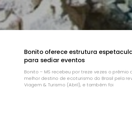
Bonito oferece estrutura espetacul
para sediar eventos
Bonito – MS recebeu por treze vezes o prêmio 
melhor destino de ecoturismo do Brasil pela re
Viagem & Turismo (Abril), e também foi