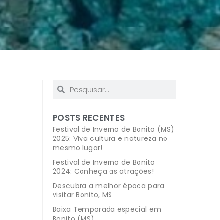
POSTS RECENTES
Festival de Inverno de Bonito (MS)
2025: Viva cultura e natureza no
mesmo lugar!
Festival de Inverno de Bonito
2024: Conheça as atrações!
Descubra a melhor época para
visitar Bonito, MS
Baixa Temporada especial em
Bonito (MS)