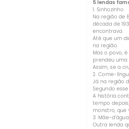
5 lendas fam
1. Sinhozinho
Na região de B
década de 193
encontrava.
Até que um di
na região.
Mas o povo, é 
prendeu uma c
Assim, se a cr
2. Come-líng
Já na região 
Segundo esse 
A história co
tempo depois,
monstro, que 
3. Mãe-d’água
Outra lenda qu