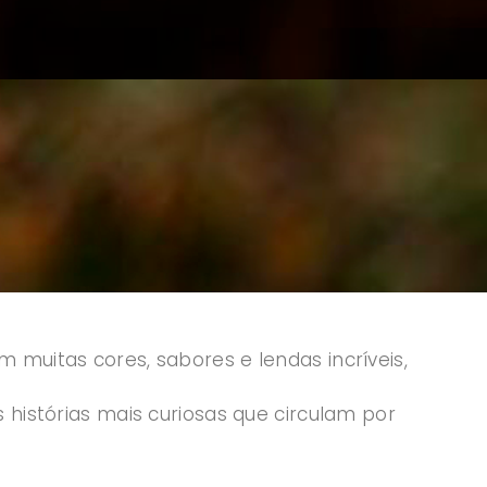
 muitas cores, sabores e lendas incríveis,
s histórias mais curiosas que circulam por