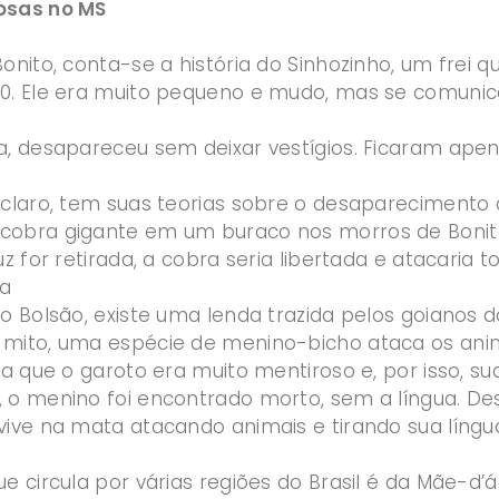
osas no MS
onito, conta-se a história do Sinhozinho, um frei 
0. Ele era muito pequeno e mudo, mas se comuni
a, desapareceu sem deixar vestígios. Ficaram apen
claro, tem suas teorias sobre o desaparecimento d
obra gigante em um buraco nos morros de Bonito
uz for retirada, a cobra seria libertada e atacaria
ua
do Bolsão, existe uma lenda trazida pelos goianos
mito, uma espécie de menino-bicho ataca os anima
nta que o garoto era muito mentiroso e, por isso, 
 o menino foi encontrado morto, sem a língua. De
vive na mata atacando animais e tirando sua líng
e circula por várias regiões do Brasil é da Mãe-d’