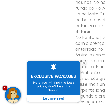
nos rios. No 
fundo do Rio 
Já no Mato Gro
na beira dos 
natureza da re
4. Tuiuiú
No Pantanal, 
com a crença 
enterrado no
Assim, os an
pouco de comid
×
sempre olhan
5. Minhocão
EXCLUSIVE PACKAGES
Os rios são gr
Here you will find the best
existe mais u
prices, don't lose this
1
serpente long
chance!
Segundo a cre
Let me see!
conseguem sob