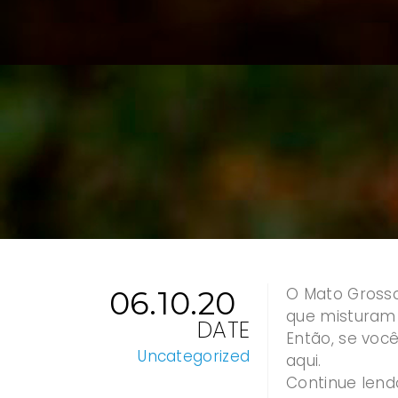
O Mato Grosso 
06.10.20
que misturam 
DATE
Então, se você
Uncategorized
aqui.
Continue lend