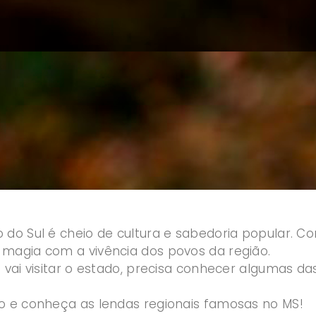
do Sul é cheio de cultura e sabedoria popular. Com
magia com a vivência dos povos da região.
 vai visitar o estado, precisa conhecer algumas da
o e conheça as lendas regionais famosas no MS!