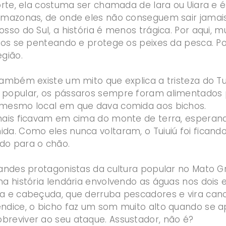
norte, ela costuma ser chamada de Iara ou Uiara e 
Amazonas, de onde eles não conseguem sair jamais
sso do Sul, a história é menos trágica. Por aqui, 
rios se penteando e protege os peixes da pesca. P
gião.
também existe um mito que explica a tristeza do Tu
popular, os pássaros sempre foram alimentados po
 mesmo local em que dava comida aos bichos.
imais ficavam em cima do monte de terra, espera
a. Como eles nunca voltaram, o Tuiuiú foi ficando 
do para o chão.
andes protagonistas da cultura popular no Mato Gr
ma história lendária envolvendo as águas nos dois 
a e cabeçuda, que derruba pescadores e vira ca
ndice, o bicho faz um som muito alto quando se 
reviver ao seu ataque. Assustador, não é?