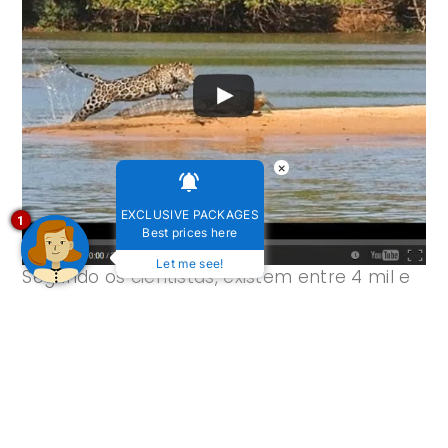
×
EXCLUSIVE PACKAGES
1
Best prices here
Let me see!
Segundo os cientistas, existem entre 4 mil e
7 mil onças no Pantanal e elas são
especialistas em caçar jacarés. Os felinos
atacam a presa de dia, quando ela está
distraída tomando sol para se aquecer.
Fonte: Portal Terra