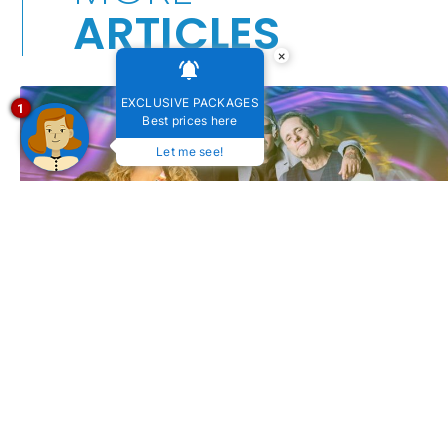
ARTICLES
×
EXCLUSIVE PACKAGES
1
Best prices here
Let me see!
Festival de Inverno de Bonito (MS) 2025: Viva cultura
e natureza no mesmo lugar!
19 de julho de 2025