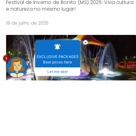
Festival de Inverno de Bonito (MS) 2025: Viva cultura
e natureza no mesmo lugar!
19 de julho de 2025
×
EXCLUSIVE PACKAGES
1
Best prices here
Let me see!
Festival de Inverno de Bonito 2024: Conheça as
atrações!
16 de abril de 2024