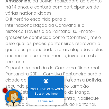
Amazônica
, da Bolívia, realizadora do evento
há 14 anos, e contará com participantes de
várias nacionalidades.
O itinerário escolhido para a
internacionalização da Caravana é a
histórica travessia do Pantanal sul-mato-
grossense conhecida como “Comitiva”, meio
pelo qual os peões pantaneiros retiravam o
gado das propriedades rurais alagadas pelas
enchentes que, anualmente, invadem este
território.
O ponto de partida da Caravana Binacional
Pantaneira 2011 – Comitiva Pantaneira será a
×
cidade de
Corumbá
, fronteira com a
Bolívia
,
seguindo pelo local chamado Lampião
EXCLUSIVE PACKAGES
1
Aceso, Estrada Parque, Porto da Manga,
Best prices here
Curva do Leque, Passo do Lontra, Nabileque
Let me see!
e, saindo das áreas alagadas do Pantanal,