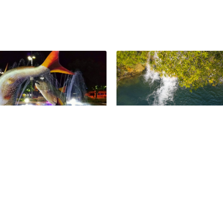
 de Inverno de Bonito 2024:
Descubra a melhor época
 as atrações!
visitar Bonito, MS
il de 2024
30 de março de 2023