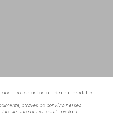
s moderno e atual na medicina reprodutiva
palmente, através do convívio nesses
durecimento profissional
"
, revela a