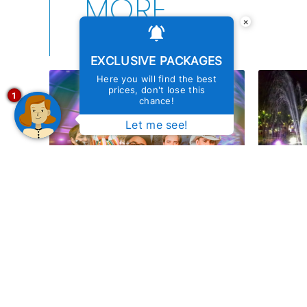
MORE
×
ARTICLES
EXCLUSIVE PACKAGES
Here you will find the best
prices, don't lose this
1
chance!
Let me see!
Festival de Inverno de Bonito (MS)
Festival
2025: Viva cultura e natureza no
Conheça
mesmo lugar!
19 de julho de 2025
16 de abr