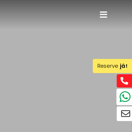
Reserve
já!