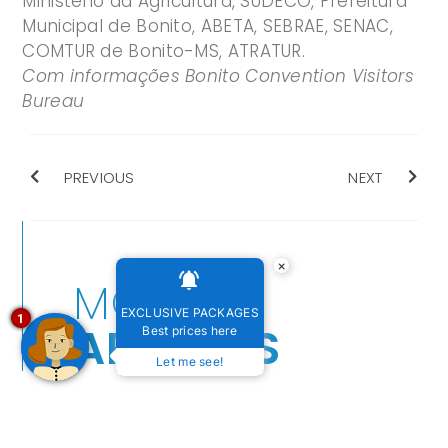
Ministério da Agricultura, SUDECO, Prefeitura
Municipal de Bonito, ABETA, SEBRAE, SENAC,
COMTUR de Bonito-MS, ATRATUR.
Com informações Bonito Convention Visitors
Bureau
PREVIOUS
NEXT
×
MORE
EXCLUSIVE PACKAGES
1
ARTICLES
Best prices here
Let me see!