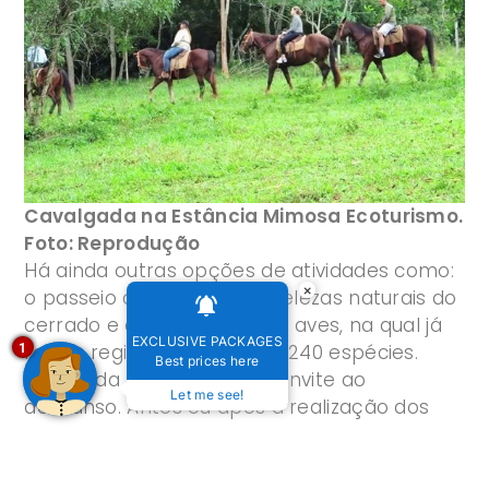
Cavalgada na Estância Mimosa Ecoturismo.
Foto: Reprodução
Há ainda outras opções de atividades como:
×
o passeio a cavalo pelas belezas naturais do
cerrado e a observação de aves, na qual já
EXCLUSIVE PACKAGES
1
foram registradas mais de 240 espécies.
Best prices here
A sede da fazenda é um convite ao
Let me see!
descanso. Antes ou após a realização dos
passeios, nossos visitantes podem caminhar
pelas proximidades e visitar a horta orgânica,