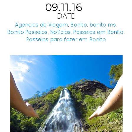
09.11.16
DATE
Agencias de Viagem
,
Bonito
,
bonito ms
,
Bonito Passeios
,
Notícias
,
Passeios em Bonito
,
Passeios para fazer em Bonito