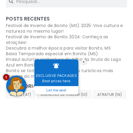
POSTS RECENTES
Festival de Inverno de Bonito (MS) 2025: Viva cultura e
natureza no mesmo lugar!
Festival de Inverno de Bonito 2024: Conheça as
atrações!
Descubra a melhor época para visitar Bonito, MS
Baixa Temporada especial em Bonito (MS)
Imasul autoriza reabertura da trilha da Gruta do Lago
×
Azul em Bonito
Bonito se torna um dos 4 destinos turísticos mais
seguros do mundo
EXCLUSIVE PACKAGES
1
Best prices here
CATEGORIAS
Let me see!
ACÕES
(47)
AGENCIAS DE VIAGEM
(10)
ATRATUR
(16)
AÇÕES SOCIOAMBIENTAIS
(14)
AÇÕES SUSTENTÁVEIS
(21)
BELEZAS NATURAIS
(33)
BONITO
(122)
BONITO MATO
(21)
BONITO MS
(125)