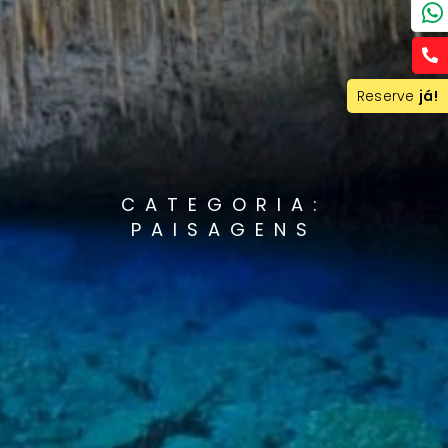
Reserve
já!
CATEGORIA:
PAISAGENS