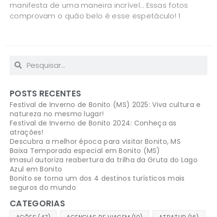
manifesta de uma maneira incrível… Essas fotos
comprovam o quão belo é esse espetáculo! 1
POSTS RECENTES
Festival de Inverno de Bonito (MS) 2025: Viva cultura e
natureza no mesmo lugar!
Festival de Inverno de Bonito 2024: Conheça as
atrações!
Descubra a melhor época para visitar Bonito, MS
Baixa Temporada especial em Bonito (MS)
Imasul autoriza reabertura da trilha da Gruta do Lago
Azul em Bonito
Bonito se torna um dos 4 destinos turísticos mais
seguros do mundo
CATEGORIAS