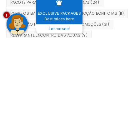
PACOTE PARA BONITO
(17)
PANTANAL
(24)
PASSEIOS EM BONITO
(102)
PROMOÇÃO BONITO MS
(11)
EXCLUSIVE PACKAGES
1
Best prices here
PROMOÇÃO PARA BONITO
(11)
PROMOÇÕES
(31)
Let me see!
RESTARANTE ENCONTRO DAS ÁGUAS
(9)
RESTAURANTE
(15)
RESTAURANTES EM BONITO
(9)
RIO DA PRATA
(8)
SUSTENTABILIDADE
(23)
TURISMO
(25)
TURISMO SUSTENTÁVEL
(37)
UNCATEGORIZED
(41)
VIAGEM
(13)
VIAGEM A BONITO RELATOS
(12)
VIAGEM BONITO
(16)
VIAGEM PARA BONITO
(34)
VOO PARA BONITO
(9)
ARQUIVO