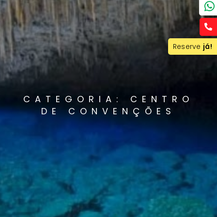
Reserve
já!
CATEGORIA: CENTRO
DE CONVENÇÕES