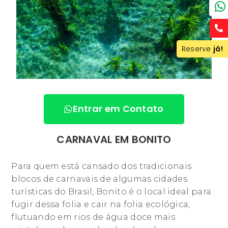
Reserve
Reserve
já!
já!
Entrar em Contato
CARNAVAL EM BONITO
Para quem está cansado dos tradicionais
blocos de carnavais de algumas cidades
turísticas do Brasil, Bonito é o local ideal para
fugir dessa folia e cair na folia ecológica,
flutuando em rios de água doce mais