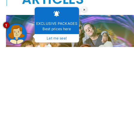
×
EXCLUSIVE PACKAGES
1
Best prices here
Let me see!
Festival de Inverno de Bonito (MS) 2025: Viva cultura
e natureza no mesmo lugar!
19 de julho de 2025