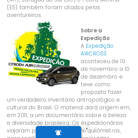
(ES) também foram citados pelos
aventureiros.
Sobre a
Expedição
A
Expedição
AIRCROSS
aconteceu de 10
de novembro a 10
de dezembro e
teve como
proposta fazer
um verdadeiro inventário antropológico e
cultural do Brasil. O material dará origem em,
em 2011, a um documentário sobre a beleza
e diversidade brasileira. Os expedicionários
×
viajaram por mais de oito mil quilômetros,