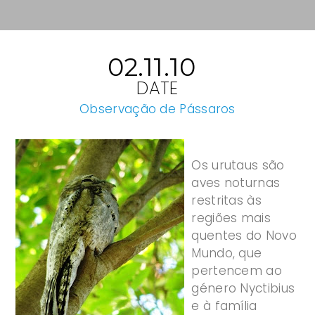
02.11.10
DATE
Observação de Pássaros
Os urutaus são
aves noturnas
restritas às
regiões mais
quentes do Novo
Mundo, que
pertencem ao
género Nyctibius
e à família