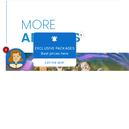
MORE
ARTICLES
×
EXCLUSIVE PACKAGES
1
Best prices here
Let me see!
Festival de Inverno de Bonito (MS) 2025: Viva cultura