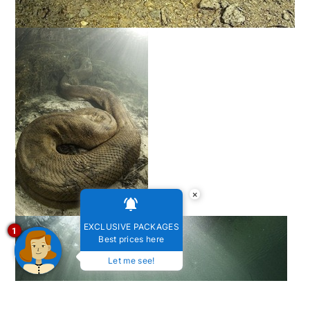
×
EXCLUSIVE PACKAGES
1
Best prices here
Let me see!