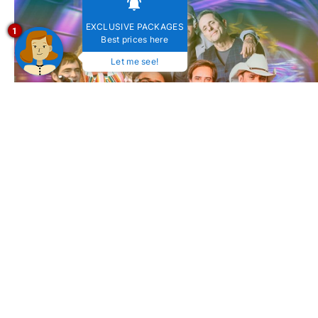
EXCLUSIVE PACKAGES
1
Best prices here
Let me see!
Festival de Inverno de Bonito (MS) 2025: Viva cultura
e natureza no mesmo lugar!
19 de julho de 2025