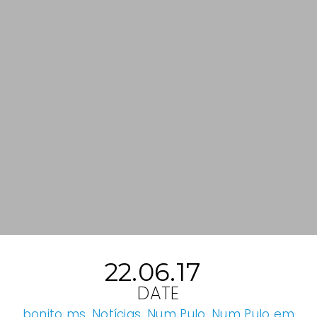
22.06.17
DATE
bonito ms
,
Notícias
,
Num Pulo
,
Num Pulo em