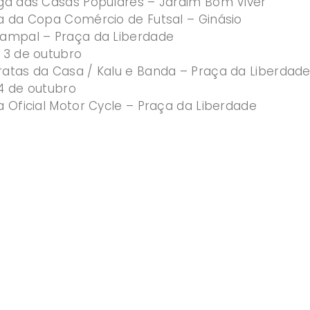
ga das Casas Populares – Jardim Bom Viver
ra da Copa Comércio de Futsal – Ginásio
Campal – Praça da Liberdade
– 3 de outubro
ratas da Casa / Kalu e Banda – Praça da Liberdad
 4 de outubro
a Oficial Motor Cycle – Praça da Liberdade
da Saudade – Espaço Madeiral
age Combate – Ginásio
a banda Mãe Joana – Praça da Liberdade
da banda Hollywood Cowboys – Praça da Liberdade
e outubro
a banda Mãe Joana – Praça da Liberdade
a banda Naipe – Praça da Liberdade