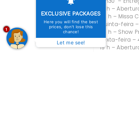
17h30 – Entre
19 h – Abertu
EXCLUSIVE PACKAGES
20 h – Missa 
Here you will find the best
Quinta-feira 
prices, don't lose this
1
20 h – Show P
chance!
Sexta-feira –
Let me see!
19 h – Abertur
20 h – Baile 
20 h – MMA C
22 h – Show d
23 h – Show 
Sábado – 5 d
21 h – Show d
22 h – Show d
PREVIOUS