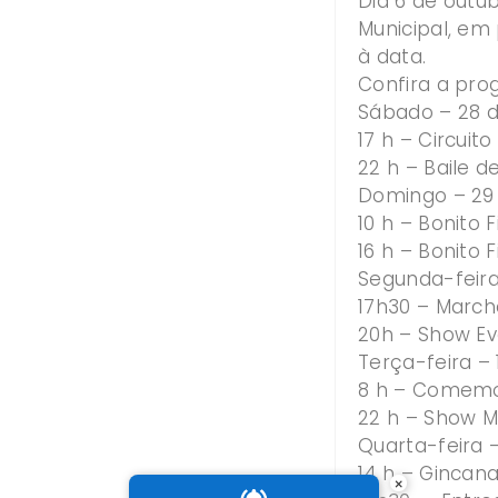
Dia 6 de outu
Municipal, e
à data.
Confira a pr
Sábado – 28 
17 h – Circuit
22 h – Baile 
Domingo – 29
10 h – Bonito 
16 h – Bonito 
Segunda-feir
17h30 – March
20h – Show Ev
Terça-feira – 
8 h – Comemor
22 h – Show M
Quarta-feira 
14 h – Gincan
×