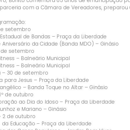
bro, Bonito comemora 65 anos de emancipação polít
m parceria com a Câmara de Vereadores, preparo
ogramação:
de setembro
o Estadual de Bandas – Praça da Liberdade
de Aniversário da Cidade (Banda MDO) – Ginásio
 de setembro
Fitness – Balneário Municipal
Fitness – Balneário Municipal
a – 30 de setembro
a para Jesus – Praça da Liberdade
angélico – Banda Toque no Altar – Ginásio
1º de outubro
ação ao Dia do Idoso – Praça da Liberdade
unhoz e Mariano – Ginásio
– 2 de outubro
a da Educação – Praça da Liberdade