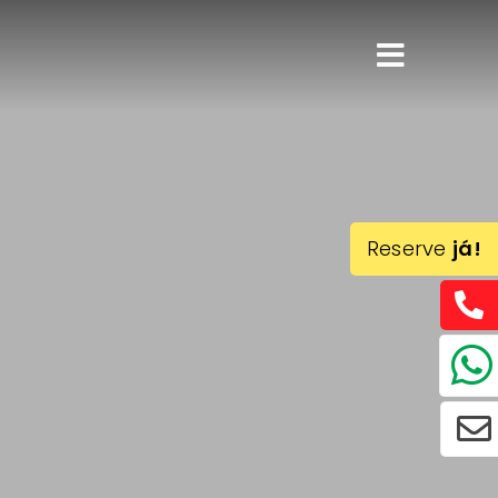
Reserve
já!