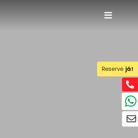
Reserve
já!