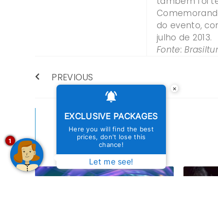
também foi t
Comemorando m
do evento, co
julho de 2013.
Fonte: Brasiltur
PREVIOUS
×
MORE
EXCLUSIVE PACKAGES
Here you will find the best
ARTICLES
prices, don't lose this
1
chance!
Let me see!