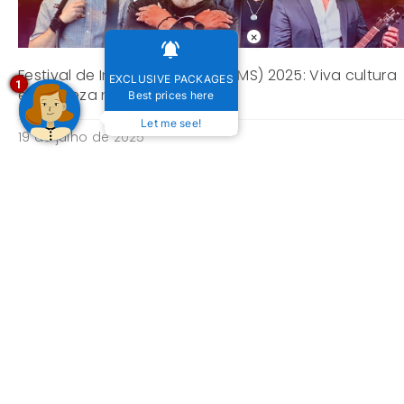
×
Festival de Inverno de Bonito (MS) 2025: Viva cultura
EXCLUSIVE PACKAGES
1
e natureza no mesmo lugar!
Best prices here
Let me see!
19 de julho de 2025
Festival de Inverno de Bonito 2024: Conheça as