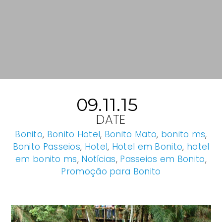
09.11.15
DATE
Bonito
,
Bonito Hotel
,
Bonito Mato
,
bonito ms
,
Bonito Passeios
,
Hotel
,
Hotel em Bonito
,
hotel
em bonito ms
,
Notícias
,
Passeios em Bonito
,
Promoção para Bonito