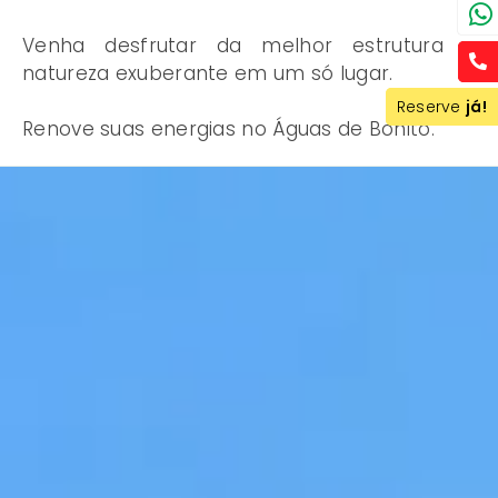
Venha desfrutar da melhor estrutura e
natureza exuberante em um só lugar.
Reserve
Reserve
já!
já!
Renove suas energias no Águas de Bonito.