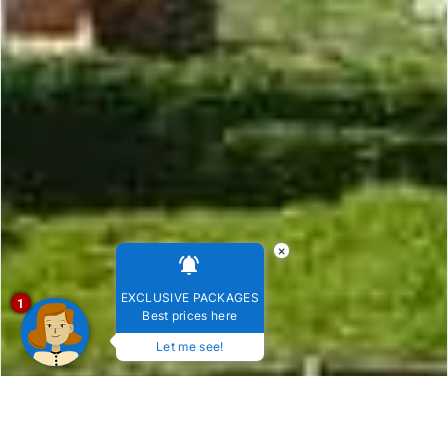
×
EXCLUSIVE PACKAGES
1
Best prices here
Let me see!